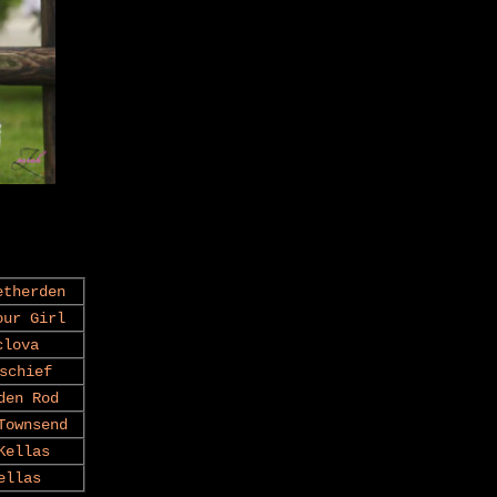
etherden
our Girl
clova
schief
den Rod
Townsend
Kellas
ellas