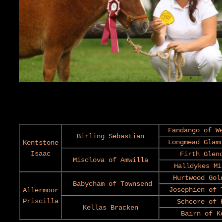
Fandango of W
Birling Sebastian
Longmead Glam
Kentstone
Isaac
Firth Glen
Misclova of Amwilla
Halldykes Mi
Hurtwood Gol
Babycham of Townsend
Josephien of 
Allermoor
Priscilla
Schcore of 
Kellas Bracken
Bairn of K