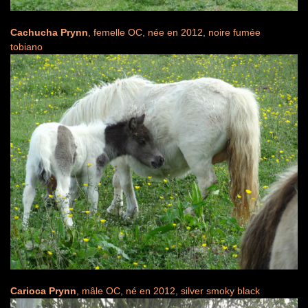
Cachucha Prynn
, femelle OC, née en 2012, noire fumée
tobiano
Carioca Prynn
, mâle OC, né en 2012, silver smoky black