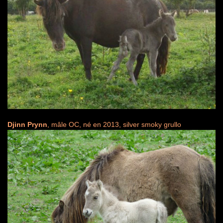
Djinn Prynn
, mâle OC, né en 2013, silver smoky grullo