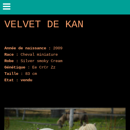
VELVET DE KAN
Année de naissance :
2009
Race :
Cheval miniature
Robe :
Silver smoky Cream
Génétique
: Ee CrCr Zz
Taille
: 83 cm
Etat : vendu
vendu